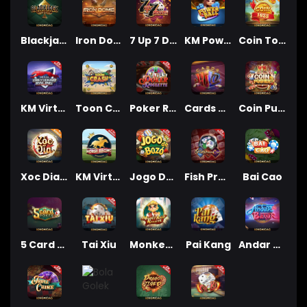
Blackjack
Iron Dome
7 Up 7 Down
KM Power Ball
Coin Toss
KM Virtual Greyhound Racing
Toon Crash
Poker Roulette
Cards Hi Lo
Coin Pusher
Xoc Dia Lightning
KM Virtual Horse Racing
Jogo De Bozo
Fish Prawn Crab 2
Bai Cao
5 Card Poker
Tai Xiu
Monkey King Roulette
Pai Kang
Andar Bahar