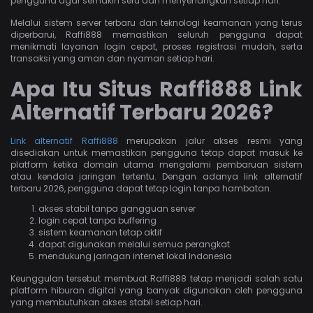
pengguna agar semakin seru dan menyenangkan setiap hari.
Melalui sistem server terbaru dan teknologi keamanan yang terus
diperbarui, Raffi888 memastikan seluruh pengguna dapat
menikmati layanan login cepat, proses registrasi mudah, serta
transaksi yang aman dan nyaman setiap hari.
Apa Itu Situs Raffi888 Link
Alternatif Terbaru 2026?
Link alternatif Raffi888
merupakan jalur akses resmi yang
disediakan untuk memastikan pengguna tetap dapat masuk ke
platform ketika domain utama mengalami pembaruan sistem
atau kendala jaringan tertentu. Dengan adanya link alternatif
terbaru 2026, pengguna dapat tetap login tanpa hambatan.
akses stabil tanpa gangguan server
login cepat tanpa buffering
sistem keamanan tetap aktif
dapat digunakan melalui semua perangkat
mendukung jaringan internet lokal Indonesia
Keunggulan tersebut membuat Raffi888 tetap menjadi salah satu
platform hiburan digital yang banyak digunakan oleh pengguna
yang membutuhkan akses stabil setiap hari.