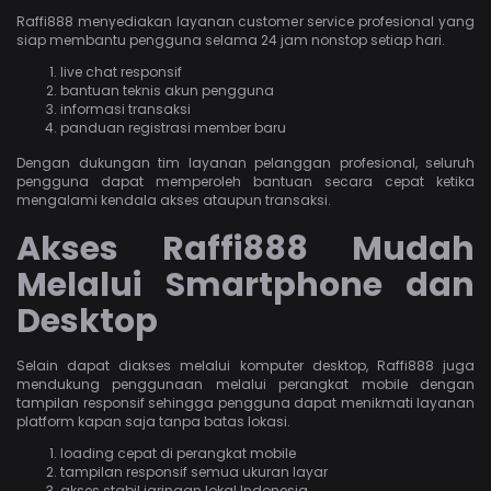
Raffi888 menyediakan layanan customer service profesional yang
siap membantu pengguna selama 24 jam nonstop setiap hari.
live chat responsif
bantuan teknis akun pengguna
informasi transaksi
panduan registrasi member baru
Dengan dukungan tim layanan pelanggan profesional, seluruh
pengguna dapat memperoleh bantuan secara cepat ketika
mengalami kendala akses ataupun transaksi.
Akses Raffi888 Mudah
Melalui Smartphone dan
Desktop
Selain dapat diakses melalui komputer desktop, Raffi888 juga
mendukung penggunaan melalui perangkat mobile dengan
tampilan responsif sehingga pengguna dapat menikmati layanan
platform kapan saja tanpa batas lokasi.
loading cepat di perangkat mobile
tampilan responsif semua ukuran layar
akses stabil jaringan lokal Indonesia