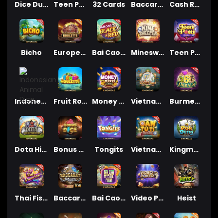
Dice Duet
Teen Patti
32 Cards
Baccarat
Cash Rocket
Bicho
European Roulette
Bai Cao Black & Red
Minesweeper
Teen Patti Versus
Indonesian Animal Dice
Fruit Roulette
Money Wheel Deluxe
Vietnam Fish Prawn Crab
Burmese 6 Animals
Dota Hi-Lo
Bonus Dice
Tongits
Vietnam Rock Paper Scissors
Kingmaker Pok Deng
Thai Fish Prawn Crab GO!
Baccarat: Multi
Bai Cao Mystic Four
Video Poker
Heist