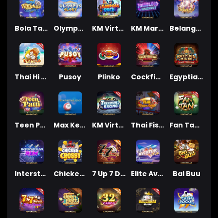
Bola Tangkas
Olympus Glory
KM Virtual Animal Race
KM Marble Knockout
Belangkai 2
Thai Hi Lo 2
Pusoy
Plinko
Cockfighting Arena
Egyptian Mines
Teen Patti Blitz
Max Keno
KM Virtual Treadmill Racing
Thai Fish Prawn Crab
Fan Tan Classic
Interstellar Run
Chicken Crossy
7 Up 7 Down Rush
Elite Aviator Club
Bai Buu