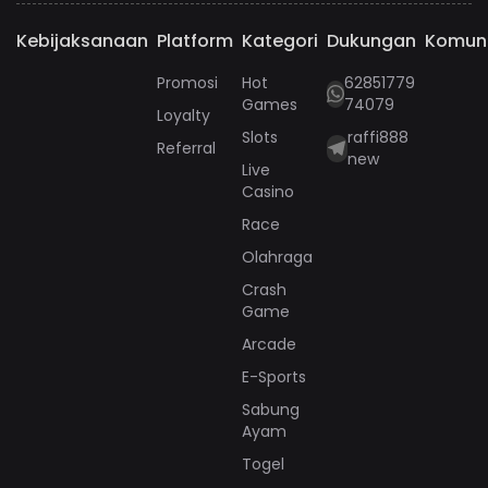
Kebijaksanaan
Platform
Kategori
Dukungan
Komun
Promosi
Hot
62851779
Games
74079
Loyalty
Slots
raffi888
Referral
new
Live
Casino
Race
Olahraga
Crash
Game
Arcade
E-Sports
Sabung
Ayam
Togel