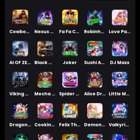
Cowboy Bullseye
Nexus Blade
Fa Fa Caishen
Robinhood Quest
Love Paradise
AI OF ZEUS
Black WuKong
Joker
Sushi Avenger
DJ Maxx
Viking Quest
Mecha Kaiju
Spider Woman
Alice Dream
Little Mermaid
Dragon Festive
Cooking Red
Felix The Robber
Demon Fox
Valkyrie Profile