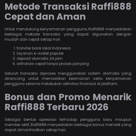
Metode Transaksi Raffi888
Cepat dan Aman
Untuk mendukung kenyamanan pengguna, Raffi888 menyediakan
berbagai metode transaksi yang dapat digunakan dengan
mudah dan cepat setiap hari.
transfer bank lokal Indonesia
layanan e-wallet populer
deposit otomatis 24 jam
withdraw cepat tanpa proses panjang
Seluruh transaksi diproses menggunakan sistem otomatis yang
dirancang untuk memastikan keamanan serta kenyamanan
pengguna selama melakukan aktivitas finansial di platform.
Bonus dan Promo Menarik
Raffi888 Terbaru 2026
Sebagai bentuk apresiasi terhadap pengguna baru maupun
member aktif, Raffi888 menyediakan berbagai bonus menarik yang
dapat dimanfaatkan setiap hari.