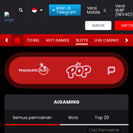
Versi
Main di
Versi
WAP
Telegram
Mobile
(NEX4D)
MASUK
DAFTA
TOGEL
HOT GAMES
SLOTS
LIVE CASINO
RA
AIGAMING
Semua permainan
Slots
Top 20