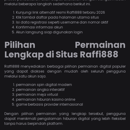
melalui beberapa langkah sederhana berikut ini.
Kunjungi link alternatif resmi Raffi888 terbaru 2026
Klik tombol daftar pada halaman utama situs
Isi data registrasi seperti username dan nomor aktif
Konfirmasi informasi akun
Akun langsung siap digunakan login
Pilihan Permainan
Lengkap di Situs Raffi888
Raffi888 menyediakan berbagai pilihan permainan digital populer
yang dapat diakses dengan mudah oleh seluruh pengguna
melalui satu akun saja.
permainan spin digital modern
permainan angka interaktif
permainan meja virtual
permainan hiburan kasino online
game berbasis provider internasional
Dengan pilihan permainan yang lengkap tersebut, pengguna
dapat menikmati pengalaman hiburan digital yang lebih fleksibel
tanpa harus berpindah platform.