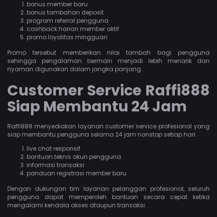
bonus member baru
bonus tambahan deposit
program referral pengguna
cashback harian member aktif
promo loyalitas mingguan
Promo tersebut memberikan nilai tambah bagi pengguna
sehingga pengalaman bermain menjadi lebih menarik dan
nyaman digunakan dalam jangka panjang.
Customer Service Raffi888
Siap Membantu 24 Jam
Raffi888 menyediakan layanan customer service profesional yang
siap membantu pengguna selama 24 jam nonstop setiap hari.
live chat responsif
bantuan teknis akun pengguna
informasi transaksi
panduan registrasi member baru
Dengan dukungan tim layanan pelanggan profesional, seluruh
pengguna dapat memperoleh bantuan secara cepat ketika
mengalami kendala akses ataupun transaksi.