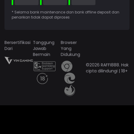
* Selama bank maintenance dan bank offline deposit dan
penarikan tidak dapat diproses
Bersertifikasi
Tanggung
Browser
Dari
Jawab
Yang
Bermain
Didukung
©2026 RAFFI888. Hak
cipta dilindungi | 18+