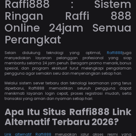
Raffi888 : Sistem
Ringan Raffi 888
Online 24jam Semua
Perangkat
Selain didukung teknologi yang optimal,
Raffi888
juga
menyediakan layanan pelanggan profesional yang siap
membantu selama 24 jam penuh. Beragam promo menarik, bonus
spesial, dan program eksklusif turut melengkapi pengalaman
pengguna agar semakin seru dan menyenangkan setiap hari.
Melalui sistem server terbaru dan teknologi keamanan yang terus
diperbarui, Raffi888 memastikan seluruh pengguna dapat
menikmati layanan login cepat, proses registrasi mudah, serta
transaksi yang aman dan nyaman setiap hari.
Apa Itu Situs Raffi888 Link
Alternatif Terbaru 2026?
Link alternatif Raffi888
merupakan jalur akses resmi yang