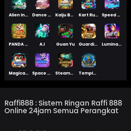
Alien Invasion
Dance Dance Dance
Kaiju Battle
Kart Rush
Speed Runner
PANDA BLESSING
A.I
Guan Yu
Guardian of Gold
Lumina Drift
Magica Owl
Space Cat
Steampunk Heist
Temple of Horus
Raffi888 : Sistem Ringan Raffi 888
Online 24jam Semua Perangkat