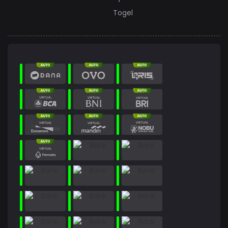
Togel